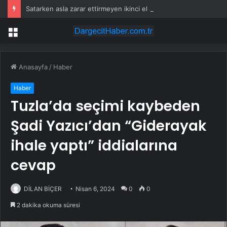
Satarken asla zarar ettirmeyen ikinci el araçlar
Menü
Anasayfa
/
Haber
Haber
Tuzla’da seçimi kaybeden
Şadi Yazıcı’dan “Giderayak
ihale yaptı” iddialarına
cevap
DİLAN BİÇER
Nisan 6, 2024
0
0
2 dakika okuma süresi