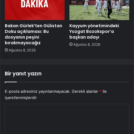
Bakan Gürlek’ten Gülistan
Kayyum yönetimindeki
Doku açıklaması: Bu
Yozgat Bozokspor’a
dosyanın peşini
başkan adayı
bırakmayacağız
Ağustos 8, 2026
Ağustos 8, 2026
Bir yanıt yazın
E-posta adresiniz yayınlanmayacak.
Gerekli alanlar
*
ile
işaretlenmişlerdir
Y
o
r