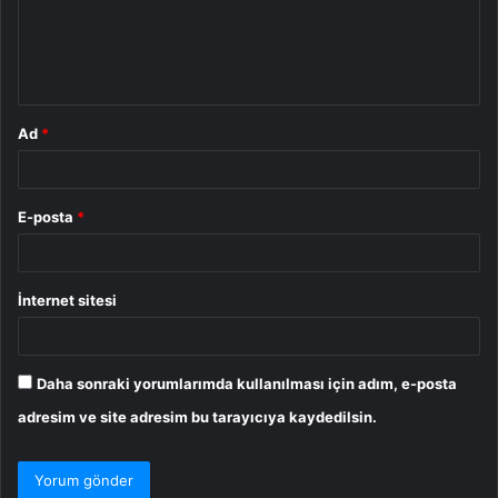
u
m
*
Ad
*
E-posta
*
İnternet sitesi
Daha sonraki yorumlarımda kullanılması için adım, e-posta
adresim ve site adresim bu tarayıcıya kaydedilsin.