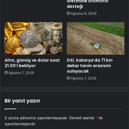
üretimine otomotiv
desteği
Ağustos 8, 2026
Altın, gümüş ve dolar saat
DSİ, Sakarya’da 71 bin
21.00’i bekliyor
dekar tarım arazisini
sulayacak
Ağustos 7, 2026
Ağustos 7, 2026
Bir yanıt yazın
E-posta adresiniz yayınlanmayacak.
Gerekli alanlar
*
ile
işaretlenmişlerdir