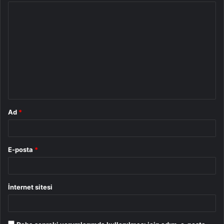
Y
o
r
u
m
*
Ad
*
E-posta
*
İnternet sitesi