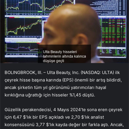
BOLINGBROOK, Ill. – Ulta Beauty, Inc. (NASDAQ: ULTA) ilk
çeyrek hisse başına karında (EPS) önemli bir artış bildirdi,
ancak şirketin tüm yıl görünümü yatırımcıları hayal
kırıklığına uğrattığı için hisseler %1,45 düştü.
Güzellik perakendecisi, 4 Mayıs 2024’te sona eren çeyrek
için 6,47 $’lık bir EPS açıkladı ve 2,70 $’lık analist
konsensüsünü 3,77 $’lık kayda değer bir farkla aştı. Ancak,