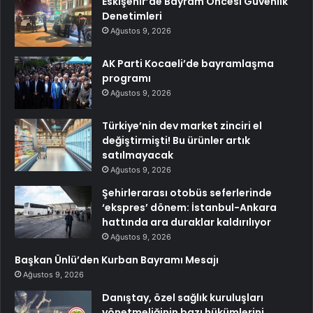
Eskişehir’de Bayram Öncesi Güvenlik
Denetimleri
Ağustos 9, 2026
AK Parti Kocaeli’de bayramlaşma
programı
Ağustos 9, 2026
Türkiye’nin dev market zinciri el
değiştirmişti! Bu ürünler artık
satılmayacak
Ağustos 9, 2026
Şehirlerarası otobüs seferlerinde
‘ekspres’ dönem: İstanbul-Ankara
hattında ara duraklar kaldırılıyor
Ağustos 9, 2026
Başkan Ünlü’den Kurban Bayramı Mesajı
Ağustos 9, 2026
Danıştay, özel sağlık kuruluşları
yönetmeliğinin bazı hükümlerini