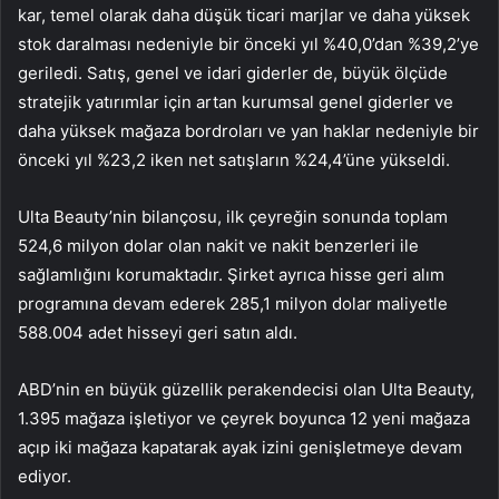
kar, temel olarak daha düşük ticari marjlar ve daha yüksek
stok daralması nedeniyle bir önceki yıl %40,0’dan %39,2’ye
geriledi. Satış, genel ve idari giderler de, büyük ölçüde
stratejik yatırımlar için artan kurumsal genel giderler ve
daha yüksek mağaza bordroları ve yan haklar nedeniyle bir
önceki yıl %23,2 iken net satışların %24,4’üne yükseldi.
Ulta Beauty’nin bilançosu, ilk çeyreğin sonunda toplam
524,6 milyon dolar olan nakit ve nakit benzerleri ile
sağlamlığını korumaktadır. Şirket ayrıca hisse geri alım
programına devam ederek 285,1 milyon dolar maliyetle
588.004 adet hisseyi geri satın aldı.
ABD’nin en büyük güzellik perakendecisi olan Ulta Beauty,
1.395 mağaza işletiyor ve çeyrek boyunca 12 yeni mağaza
açıp iki mağaza kapatarak ayak izini genişletmeye devam
ediyor.