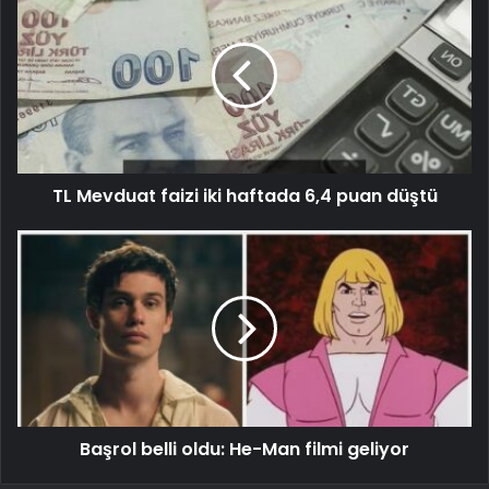
TL Mevduat faizi iki haftada 6,4 puan düştü
Başrol belli oldu: He-Man filmi geliyor