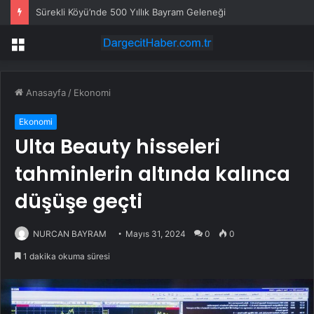
Sürekli Köyü’nde 500 Yıllık Bayram Geleneği
Menü
Anasayfa
/
Ekonomi
Ekonomi
Ulta Beauty hisseleri
tahminlerin altında kalınca
düşüşe geçti
NURCAN BAYRAM
Mayıs 31, 2024
0
0
1 dakika okuma süresi