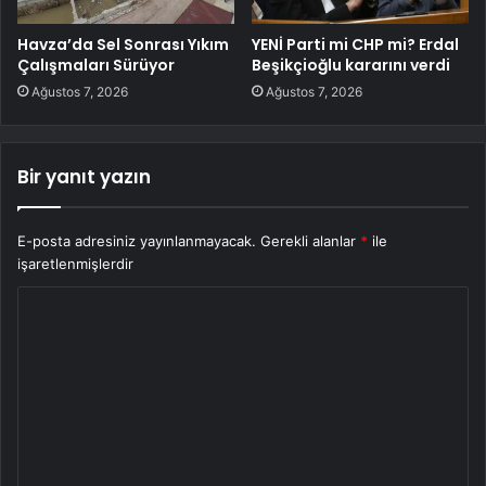
Havza’da Sel Sonrası Yıkım
YENİ Parti mi CHP mi? Erdal
Çalışmaları Sürüyor
Beşikçioğlu kararını verdi
Ağustos 7, 2026
Ağustos 7, 2026
Bir yanıt yazın
E-posta adresiniz yayınlanmayacak.
Gerekli alanlar
*
ile
işaretlenmişlerdir
Y
o
r
u
m
*