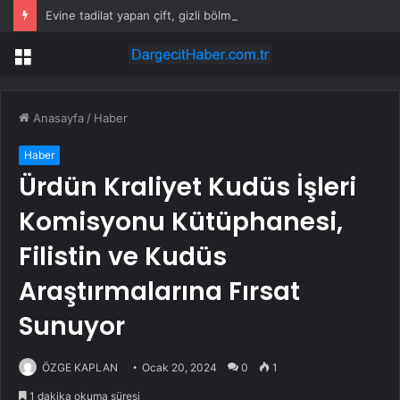
Evine tadilat yapan çift, gizli bölmede deste deste para buldu
Menü
Anasayfa
/
Haber
Haber
Ürdün Kraliyet Kudüs İşleri
Komisyonu Kütüphanesi,
Filistin ve Kudüs
Araştırmalarına Fırsat
Sunuyor
ÖZGE KAPLAN
Ocak 20, 2024
0
1
1 dakika okuma süresi