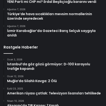
YENİ Parti mi CHP mi? Erdal Beşikçioğlu kararını verdi
Ağustos 7, 2026
Türkiye’de hava sıcaklıkları mevsim normallerinin
üzerinde seyredecek
Ağustos 7, 2026
İzmir Karabağlar’da Gazeteci Barış Selçuk saygıyla
anıldı
Rastgele Haberler
Ocak 3, 2026
İstanbul’da göz gözü görmüyor: D-100 karayolu
trafiğe kapandı
Ocak 12, 2026
Muğla’da Silahlı Kavga: 2 Ölü
Eylül 23, 2025
Amerikan rüyası çatlak: Televizyon lisansları tehlikede
Nisan 10, 2026
Aksaray’da TIR Kazası: 1 Yaralı