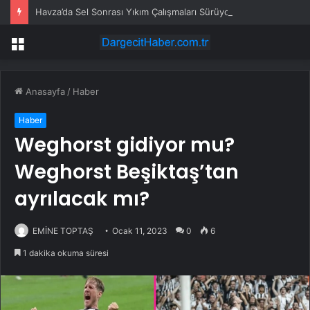
Havza’da Sel Sonrası Yıkım Çalışmaları Sürüyor
Menü
Anasayfa
/
Haber
Haber
Weghorst gidiyor mu?
Weghorst Beşiktaş’tan
ayrılacak mı?
EMİNE TOPTAŞ
Ocak 11, 2023
0
6
1 dakika okuma süresi