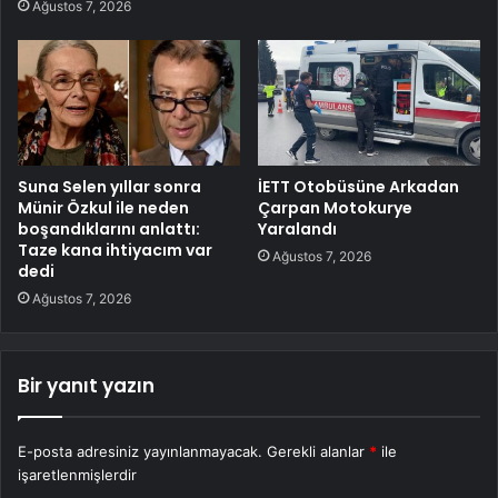
Ağustos 7, 2026
Suna Selen yıllar sonra
İETT Otobüsüne Arkadan
Münir Özkul ile neden
Çarpan Motokurye
boşandıklarını anlattı:
Yaralandı
Taze kana ihtiyacım var
Ağustos 7, 2026
dedi
Ağustos 7, 2026
Bir yanıt yazın
E-posta adresiniz yayınlanmayacak.
Gerekli alanlar
*
ile
işaretlenmişlerdir