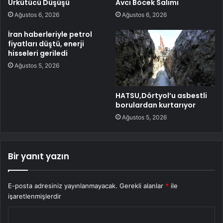
Ürkütücü Düşüşü
Avcı Böcek Salımı
Ağustos 6, 2026
Ağustos 6, 2026
İran haberleriyle petrol
fiyatları düştü, enerji
hisseleri geriledi
Ağustos 5, 2026
HATSU,Dörtyol’u asbestli
borulardan kurtarıyor
Ağustos 5, 2026
Bir yanıt yazın
E-posta adresiniz yayınlanmayacak.
Gerekli alanlar
*
ile
işaretlenmişlerdir
Y