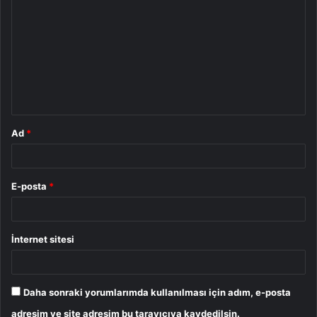
o
r
u
m
*
Ad
*
E-posta
*
İnternet sitesi
Daha sonraki yorumlarımda kullanılması için adım, e-posta
adresim ve site adresim bu tarayıcıya kaydedilsin.