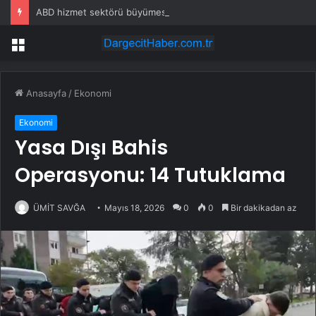
ABD hizmet sektörü büyümesi Temmuz’da hafif yükseldi – ISM
Menü
Anasayfa
/
Ekonomi
Ekonomi
Yasa Dışı Bahis
Operasyonu: 14 Tutuklama
ÜMİT SAVĞA
Mayıs 18, 2026
0
0
Bir dakikadan az