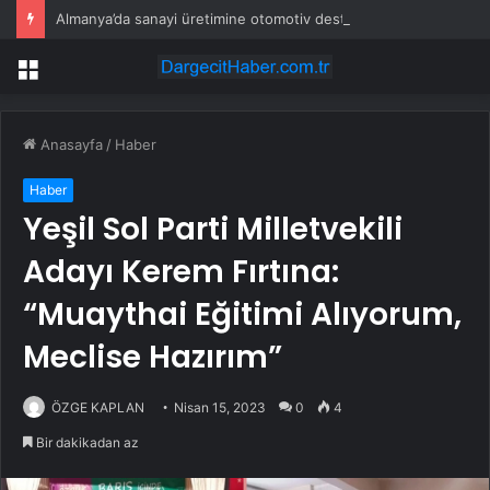
Almanya’da sanayi üretimine otomotiv desteği
Menü
Anasayfa
/
Haber
Haber
Yeşil Sol Parti Milletvekili
Adayı Kerem Fırtına:
“Muaythai Eğitimi Alıyorum,
Meclise Hazırım”
ÖZGE KAPLAN
Nisan 15, 2023
0
4
Bir dakikadan az