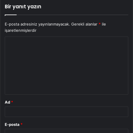
Bir yanıt yazın
E-posta adresiniz yayınlanmayacak.
Gerekli alanlar
*
ile
işaretlenmişlerdir
Y
o
r
u
m
*
Ad
*
E-posta
*