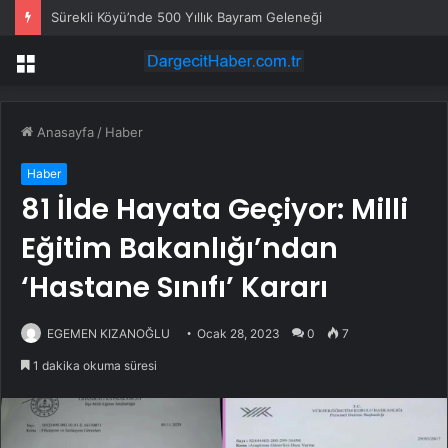
Sürekli Köyü’nde 500 Yıllık Bayram Geleneği
Menü
Anasayfa
/
Haber
Haber
81 İlde Hayata Geçiyor: Milli
Eğitim Bakanlığı’ndan
‘Hastane Sınıfı’ Kararı
EGEMEN KIZANOĞLU
Ocak 28, 2023
0
7
1 dakika okuma süresi