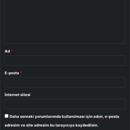
o
r
u
m
*
Ad
*
E-posta
*
İnternet sitesi
Daha sonraki yorumlarımda kullanılması için adım, e-posta
adresim ve site adresim bu tarayıcıya kaydedilsin.