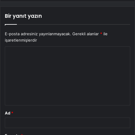
Bir yanıt yazın
E-posta adresiniz yayınlanmayacak.
Gerekli alanlar
*
ile
işaretlenmişlerdir
Y
o
r
u
m
*
Ad
*