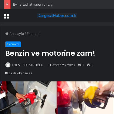
Evine tadilat yapan çift, gizli bölmede deste deste para buldu
Menü
Anasayfa
/
Ekonomi
Ekonomi
Benzin ve motorine zam!
EGEMEN KIZANOĞLU
Haziran 26, 2023
0
6
Bir dakikadan az