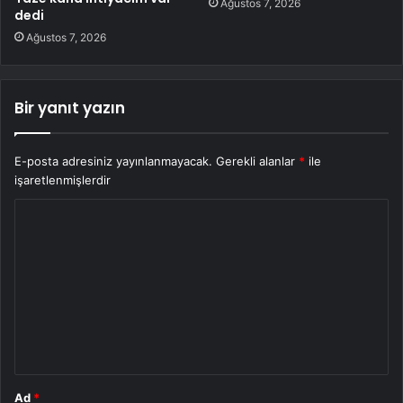
Ağustos 7, 2026
dedi
Ağustos 7, 2026
Bir yanıt yazın
E-posta adresiniz yayınlanmayacak.
Gerekli alanlar
*
ile
işaretlenmişlerdir
Y
o
r
u
m
*
Ad
*