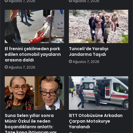
Ağustos 7, 2026
Ağustos 7, 2026
El frenini çekilmeden park
Tunceli’de Yaralıyı
edilen otomobil yayaların
Jandarma Taşıdı
arasına daldı
Ağustos 7, 2026
Ağustos 7, 2026
Suna Selen yıllar sonra
İETT Otobüsüne Arkadan
Münir Özkul ile neden
Çarpan Motokurye
boşandıklarını anlattı:
Yaralandı
Taze kana ihtiyacım var