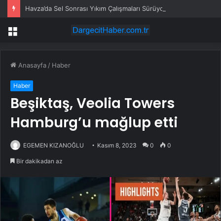
Havza’da Sel Sonrası Yıkım Çalışmaları Sürüyor
Menü
Anasayfa
/
Haber
Haber
Beşiktaş, Veolia Towers
Hamburg’u mağlup etti
EGEMEN KIZANOĞLU
Kasım 8, 2023
0
0
Bir dakikadan az