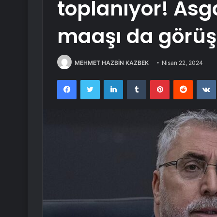
toplanıyor! Asg
maaşı da görüş
MEHMET HAZBİN KAZBEK
Nisan 22, 2024
Facebook
Twitter
LinkedIn
Tumblr
Pinterest
Reddit