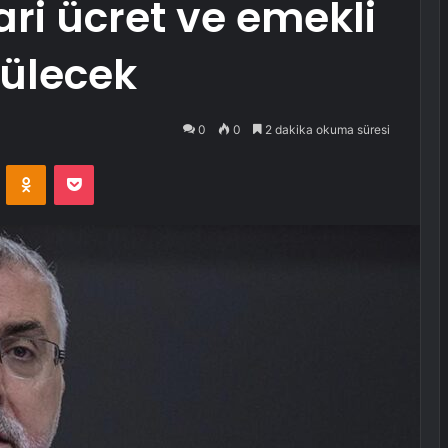
ari ücret ve emekli
ülecek
0
0
2 dakika okuma süresi
VKontakte
Odnoklassniki
Pocket