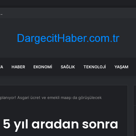
 tek tek söküyorlar: 25 bin kilometrelik nehir ağını yeniden özgür bırakac
FA
HABER
EKONOMI
SAĞLIK
TEKNOLOJI
YAŞAM
oplanıyor! Asgari ücret ve emekli maaşı da görüşülecek
 5 yıl aradan sonra