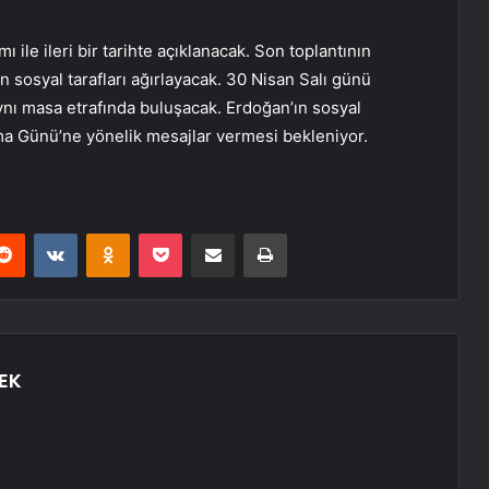
ı ile ileri bir tarihte açıklanacak. Son toplantının
osyal tarafları ağırlayacak. 30 Nisan Salı günü
ynı masa etrafında buluşacak. Erdoğan’ın sosyal
a Günü’ne yönelik mesajlar vermesi bekleniyor.
erest
Reddit
VKontakte
Odnoklassniki
Pocket
E-Posta ile paylaş
Yazdır
EK