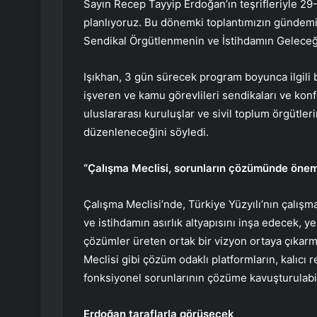
Sayın Recep Tayyip Erdoğan’ın teşrifleriyle 29
planlıyoruz. Bu dönemki toplantımızın gündemin
Sendikal Örgütlenmenin ve İstihdamın Geleceği
Işıkhan, 3 gün sürecek program boyunca ilgili b
işveren ve kamu görevlileri sendikaları ve kon
uluslararası kuruluşlar ve sivil toplum örgütlerin
düzenleneceğini söyledi.
“Çalışma Meclisi, sorunların çözümünde önem
Çalışma Meclisi’nde, Türkiye Yüzyılı’nın çalışm
ve istihdamın asırlık altyapısını inşa edecek, y
çözümler üreten ortak bir vizyon ortaya çıkarma
Meclisi gibi çözüm odaklı platformların, kalıcı
fonksiyonel sorunlarının çözüme kavuşturulabil
Erdoğan taraflarla görüşecek