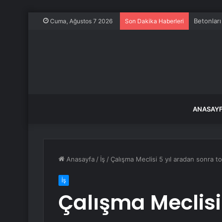
Betonları
Cuma, Ağustos 7 2026
Son Dakika Haberleri
ANASAY
Anasayfa
/
İş
/
Çalışma Meclisi 5 yıl aradan sonra t
İş
Çalışma Meclisi