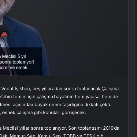
ı Vedat Işıkhan, beş yıl aradan sonra toplanacak Çalışma
 refahın temini için çalışma hayatının hem yapısal hem de
mesi açısından büyük önem taşıdığına dikkati çekti.
ı, esnek çalışma gibi konuları görüşecek.
Meclisi yıllar sonra toplanıyor. Son toplantısını 2019’da
k, Tisk, Memur-Sen, Kamu-Sen, TOBB ve TESK gibi