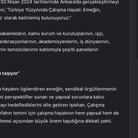
-30 Nisan 2024 tarihlerinde Ankara’da gerçekleştirmeyi
i; ‘Türkiye Yüzyılında Çalışma Hayatı: Emeğin,
’ olarak belirlemiş bulunuyoruz.”
akanlıkların, kamu kurum ve kuruluşlarının, işçi,
federasyonlarının, akademisyenlerin, iş dünyasının,
in temsilcilerinin katılımıyla çeşitli panellerin
 taşıyor”
a hayatını ilgilendiren emeğin, sendikal örgütlenmenin
eni perspektifler sunan ve yapısal sorunlara kalıcı
yı hedeflediklerini dile getiren Işıkhan, Çalışma
 refahın temini için çalışma hayatının hem yapısal hem de
mesi açısından büyük önem taşıdığına dikkati çekti.