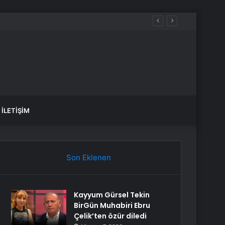
aklar
İLETIŞIM
Son Eklenen
Kayyum Gürsel Tekin
BirGün Muhabiri Ebru
Çelik’ten özür diledi