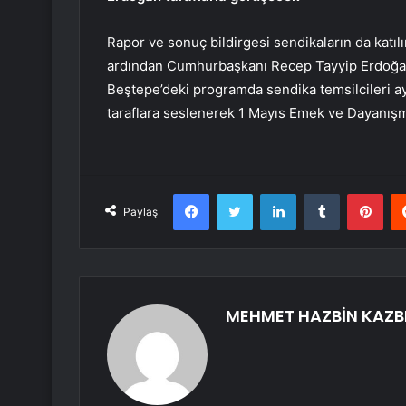
Rapor ve sonuç bildirgesi sendikaların da katılım
ardından Cumhurbaşkanı Recep Tayyip Erdoğan s
Beştepe’deki programda sendika temsilcileri a
taraflara seslenerek 1 Mayıs Emek ve Dayanışm
Facebook
Twitter
LinkedIn
Tumblr
Pint
Paylaş
MEHMET HAZBİN KAZB