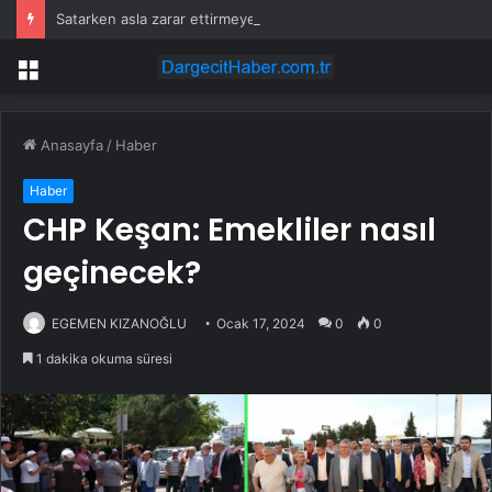
Satarken asla zarar ettirmeyen ikinci el araçlar
Menü
Anasayfa
/
Haber
Haber
CHP Keşan: Emekliler nasıl
geçinecek?
EGEMEN KIZANOĞLU
Ocak 17, 2024
0
0
1 dakika okuma süresi