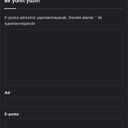
Bir yanıt yazın
E-posta adresiniz yayınlanmayacak.
Gerekli alanlar
*
ile
işaretlenmişlerdir
Y
o
r
u
m
*
Ad
*
E-posta
*