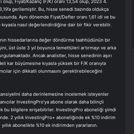
 olup, Fiyat/Kazanç (F/K) oranı 13,54 olup, 2023 4.
13,19’a gerilemiştir. Bu, hisse senedi bazında oldukça
nusunda. Aynı dönemde Fiyat/Defter oranı 1,61 idi ve bu
ıyasla nasıl değerlendirdiğine dair bir fikir verebilir.
kanın hissedarlarına değer döndürme taahhüdünün bir
ini, üst üste 3 yıl boyunca temettüleri artırmayı ve arka
gulamaktadır. Ancak analistler, hisse senedinin aşırı
eli kar büyümesine kıyasla yüksek bir F/K oranıyla
ılar için dikkatli olunmasını gerektirebileceğini
tansiyelini daha derinlemesine incelemek isteyenler
lanıcılar InvestingPro’ya abone olarak daha bilinçli
k bu bilgilere erişebilirler. InvestingPro aboneliği şimdi
minde. 2 yıllık InvestingPro+ aboneliğinde ek %10 indirim
yıllık abonelikte %10 ek indirimden yararlanın.