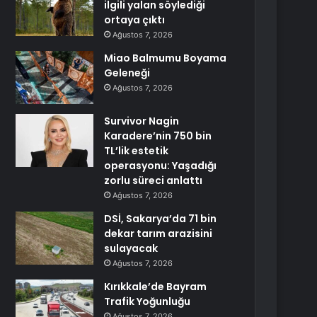
ilgili yalan söylediği
ortaya çıktı
Ağustos 7, 2026
Miao Balmumu Boyama
Geleneği
Ağustos 7, 2026
Survivor Nagin
Karadere’nin 750 bin
TL’lik estetik
operasyonu: Yaşadığı
zorlu süreci anlattı
Ağustos 7, 2026
DSİ, Sakarya’da 71 bin
dekar tarım arazisini
sulayacak
Ağustos 7, 2026
Kırıkkale’de Bayram
Trafik Yoğunluğu
Ağustos 7, 2026