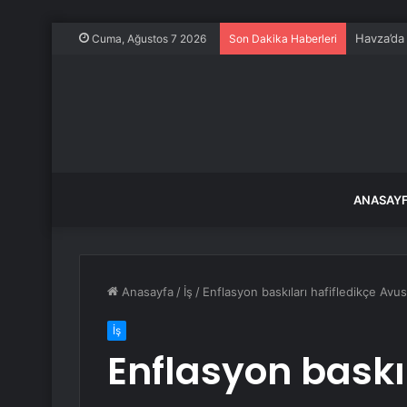
Havza’da 
Cuma, Ağustos 7 2026
Son Dakika Haberleri
ANASAY
Anasayfa
/
İş
/
Enflasyon baskıları hafifledikçe Avust
İş
Enflasyon baskıl