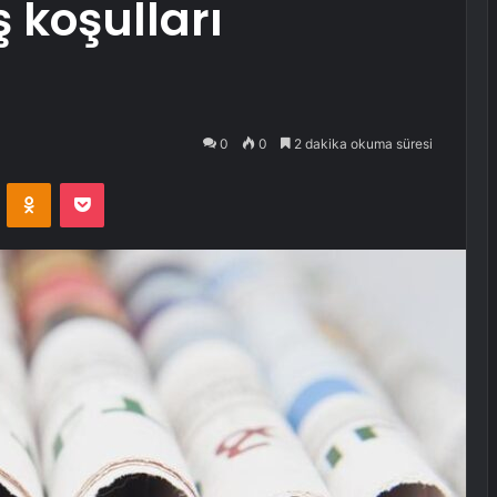
 koşulları
0
0
2 dakika okuma süresi
VKontakte
Odnoklassniki
Pocket