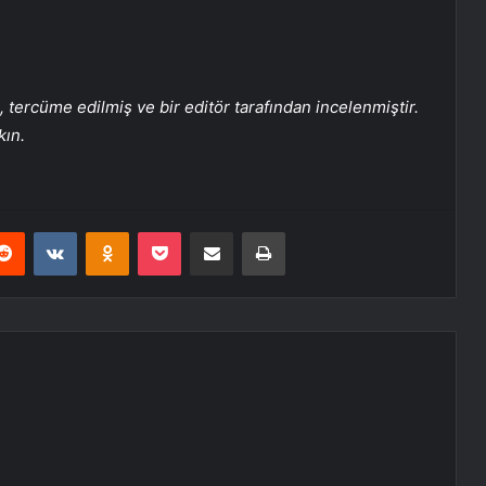
tercüme edilmiş ve bir editör tarafından incelenmiştir.
kın.
erest
Reddit
VKontakte
Odnoklassniki
Pocket
E-Posta ile paylaş
Yazdır