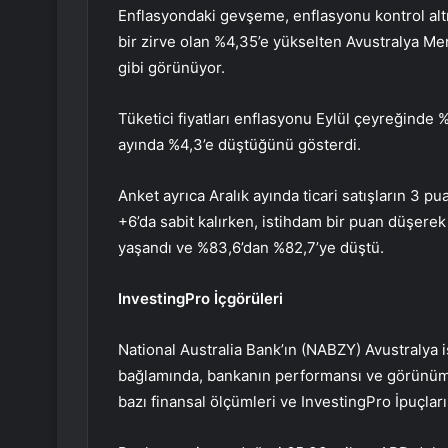
Enflasyondaki gevşeme, enflasyonu kontrol altı
bir zirve olan %4,35’e yükselten Avustralya Me
gibi görünüyor.
Tüketici fiyatları enflasyonu Eylül çeyreğinde
ayında %4,3’e düştüğünü gösterdi.
Anket ayrıca Aralık ayında ticari satışların 3 pu
+6’da sabit kalırken, istihdam bir puan düşerek
yaşandı ve %83,6’dan %82,7’ye düştü.
InvestingPro İçgörüleri
National Australia Bank’ın (NABZY) Avustralya iş
bağlamında, bankanın performansı ve görünümü
bazı finansal ölçümleri ve InvestingPro İpuçlar