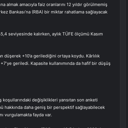
na almak amacıyla faiz oranlarını 12 yıldır görülmemiş
rkez Bankası’na (RBA) bir miktar rahatlama sağlayacak
 %5,4 seviyesinde kalırken, aylık TÜFE ölçümü Kasım
an düşerek +10’a gerilediğini ortaya koydu. Kârlılık
 +7’ye geriledi. Kapasite kullanımında da hafif bir düşüş
 koşullarındaki değişiklikleri yansıtan son anketi
 hakkında daha geniş bir perspektif sağlayabilecek
ını vurgulamakta fayda var.