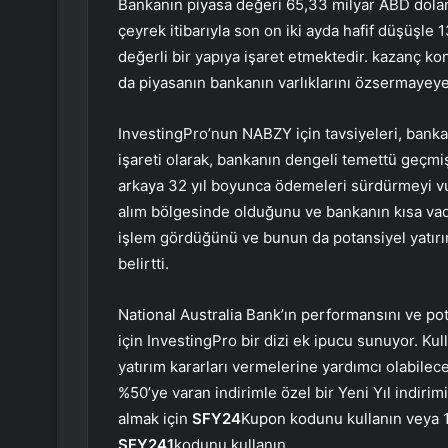
Bankanın piyasa değeri 65,33 milyar ABD doları
çeyrek itibarıyla son on iki ayda hafif düşüşle 
değerli bir yapıya işaret etmektedir. kazanç ko
da piyasanın bankanın varlıklarını özsermayeye k
InvestingPro’nun NABZY için tavsiyeleri, ban
işareti olarak, bankanın dengeli temettü geçmiş
arkaya 32 yıl boyunca ödemeleri sürdürmeyi vur
alım bölgesinde olduğunu ve bankanın kısa vad
işlem gördüğünü ve bunun da potansiyel yatırımc
belirtti.
National Australia Bank’ın performansını ve po
için InvestingPro bir dizi ek ipucu sunuyor. Kul
yatırım kararları vermelerine yardımcı olabilece
%50’ye varan indirimle özel bir Yeni Yıl indiri
almak için
SFY24
Kupon kodunu kullanın veya 1 
SFY241
kodunu kullanın.