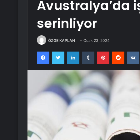
Avustralya’da iş
serinliyor
ÖZGE KAPLAN
Ocak 23, 2024
Facebook
Twitter
LinkedIn
Tumblr
Pinterest
Reddit