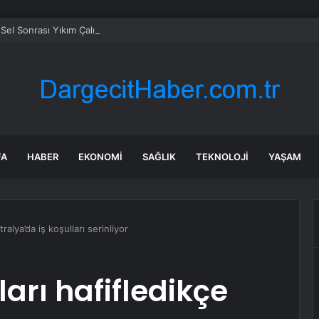
Sel Sonrası Yıkım Çalışmaları Sürüyor
FA
HABER
EKONOMI
SAĞLIK
TEKNOLOJI
YAŞAM
ralya’da iş koşulları serinliyor
arı hafifledikçe