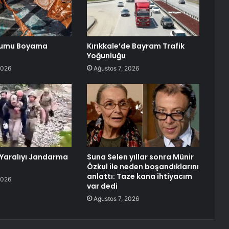
mumu Boyama
Kırıkkale’de Bayram Trafik
Yoğunluğu
2026
Ağustos 7, 2026
 Yaralıyı Jandarma
Suna Selen yıllar sonra Münir
Özkul ile neden boşandıklarını
anlattı: Taze kana ihtiyacım
2026
var dedi
Ağustos 7, 2026