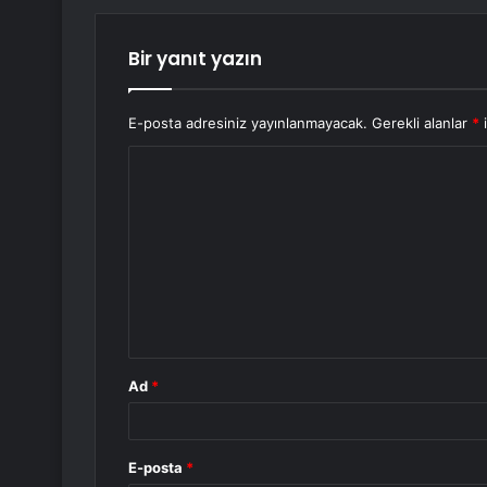
Bir yanıt yazın
E-posta adresiniz yayınlanmayacak.
Gerekli alanlar
*
i
Y
o
r
u
m
*
Ad
*
E-posta
*