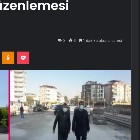
düzenlemesi
0
6
1 dakika okuma süresi
VKontakte
Odnoklassniki
Pocket