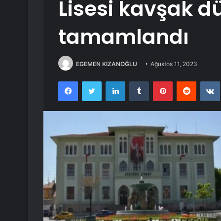
Lisesi kavşak 
tamamlandı
EGEMEN KIZANOĞLU
Ağustos 11, 2023
Facebook
Twitter
LinkedIn
Tumblr
Pinterest
Reddit