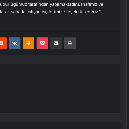
üdürlüğümüz tarafından yapılmaktadır.Esnafımız ve
larak sahada çalışan işçilerimize teşekkür ederiz.”
erest
Reddit
VKontakte
Odnoklassniki
Pocket
E-Posta ile paylaş
Yazdır