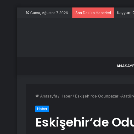
Kayyum G
Cuma, Ağustos 7 2026
Son Dakika Haberleri
ANASAY
Anasayfa
/
Haber
/
Eskişehir’de Odunpazarı-Atatür
Haber
Eskişehir’de O