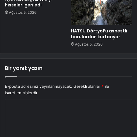
hisseleri geriledi
Ağustos 5, 2026
HATSU,Dörtyol’u asbestli
borulardan kurtarıyor
Ağustos 5, 2026
Bir yanıt yazın
E-posta adresiniz yayınlanmayacak.
Gerekli alanlar
*
ile
işaretlenmişlerdir
Y
o
r
u