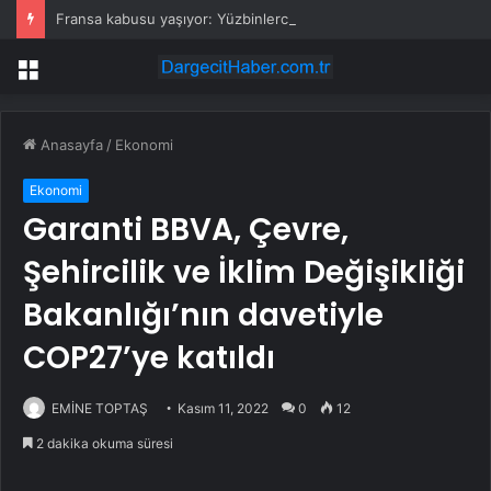
Fransa kabusu yaşıyor: Yüzbinlerce kişi kaçıyor alevler kovalıyor
Menü
Anasayfa
/
Ekonomi
Ekonomi
Garanti BBVA, Çevre,
Şehircilik ve İklim Değişikliği
Bakanlığı’nın davetiyle
COP27’ye katıldı
EMİNE TOPTAŞ
Kasım 11, 2022
0
12
2 dakika okuma süresi