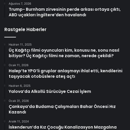
Ağustos 7, 2026
Trump- Burnham zirvesinin perde arkası ortaya çıktı,
ABD uçakları İngiltere’den havalandı
Rastgele Haberler
Haziran 11, 2025
Üç Kağıtçı filmi oyuncuları kim, konusu ne, sonu nasıl
bitiyor? Üç Kağıtçı filmi ne zaman, nerede çekildi?
Ocak 11, 2026
Halep’te YPG’li gruplar anlaşmayı ihlal etti, kendilerini
taşıyacak otobüslere ateş açtı
Haziran 6, 2025
Yalova’da Alkollü Sürücüye Cezai İşlem
Ocak 31, 2026
Çankaya’da Budama Çalışmaları Bahar Öncesi Hız
Kazandı
Aralık 11, 2024
İskenderun’da Kız Çocuğu Kanalizasyon Mazgalına