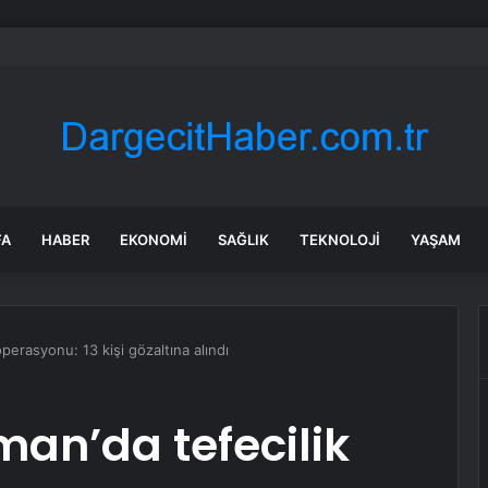
 tadilat yapan çift, gizli bölmede deste deste para buldu
FA
HABER
EKONOMI
SAĞLIK
TEKNOLOJI
YAŞAM
operasyonu: 13 kişi gözaltına alındı
man’da tefecilik