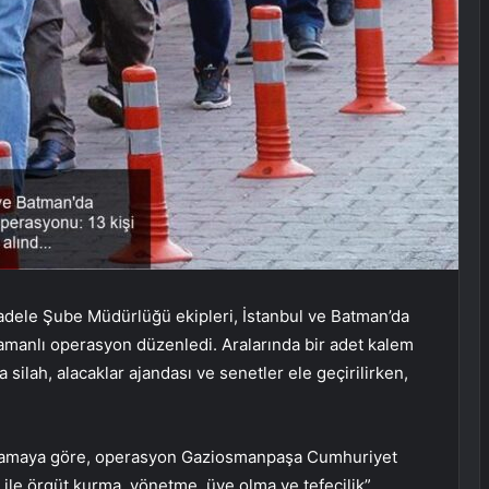
adele Şube Müdürlüğü ekipleri, İstanbul ve Batman’da
 zamanlı operasyon düzenledi. Aralarında bir adet kalem
ilah, alacaklar ajandası ve senetler ele geçirilirken,
klamaya göre, operasyon Gaziosmanpaşa Cumhuriyet
ile örgüt kurma, yönetme, üye olma ve tefecilik”