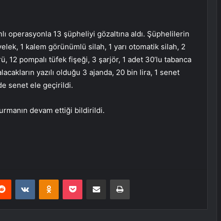
lı operasyonla 13 şüpheliyi gözaltına aldı. Şüphelilerin
yelek, 1 kalem görünümlü silah, 1 yarı otomatik silah, 2
ü, 12 pompalı tüfek fişeği, 3 şarjör, 1 adet 30’lu tabanca
lacakların yazılı olduğu 3 ajanda, 20 bin lira, 1 senet
e senet ele geçirildi.
urmanın devam ettiği bildirildi.
erest
Reddit
VKontakte
Odnoklassniki
Pocket
E-Posta ile paylaş
Yazdır