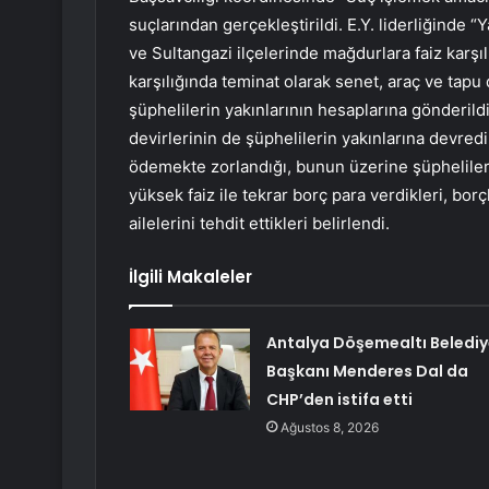
suçlarından gerçekleştirildi. E.Y. liderliğinde 
ve Sultangazi ilçelerinde mağdurlara faiz karşıl
karşılığında teminat olarak senet, araç ve tapu d
şüphelilerin yakınlarının hesaplarına gönderildiğ
devirlerinin de şüphelilerin yakınlarına devredil
ödemekte zorlandığı, bunun üzerine şüphelileri
yüksek faiz ile tekrar borç para verdikleri, bo
ailelerini tehdit ettikleri belirlendi.
İlgili Makaleler
Antalya Döşemealtı Belediy
Başkanı Menderes Dal da
CHP’den istifa etti
Ağustos 8, 2026