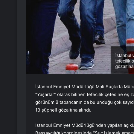
İstanbul Emniyet Müdürlüğü Mali Suçlarla Müc
“Yaşarlar” olarak bilinen tefecilik çetesine eş
görünümlü tabancanın da bulunduğu çok sayıda s
13 şüpheli gözaltına alındı.
İstanbul Emniyet Müdürlüğü’nden yapılan açı
Başsavcılığı koordinesinde “Suç işlemek amacı 