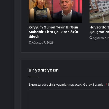
Kayyum Gürsel Tekin BirGün
Havza’da S
Muhabiri Ebru Çelik’ten özür
Çalışmalar
diledi
Ağustos 7, 
Ağustos 7, 2026
Bir yanıt yazın
E-posta adresiniz yayınlanmayacak.
Gerekli alanlar
*
i
Y
o
r