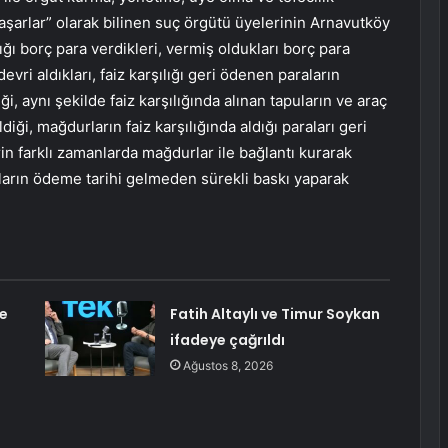
“Yaşarlar” olarak bilinen suç örgütü üyelerinin Arnavutköy
ığı borç para verdikleri, vermiş oldukları borç para
evri aldıkları, faiz karşılığı geri ödenen paraların
i, aynı şekilde faiz karşılığında alınan tapuların ve araç
diği, mağdurların faiz karşılığında aldığı paraları geri
n farklı zamanlarda mağdurlar ile bağlantı kurarak
rçların ödeme tarihi gelmeden sürekli baskı yaparak
e
Fatih Altaylı ve Timur Soykan
ifadeye çağrıldı
Ağustos 8, 2026