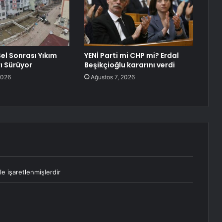
el Sonrası Yıkım
YENİ Parti mi CHP mi? Erdal
ı Sürüyor
Beşikçioğlu kararını verdi
2026
Ağustos 7, 2026
le işaretlenmişlerdir