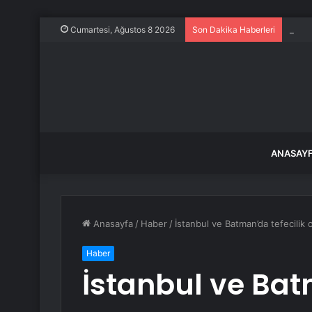
Evine
Cumartesi, Ağustos 8 2026
Son Dakika Haberleri
ANASAY
Anasayfa
/
Haber
/
İstanbul ve Batman’da tefecilik 
Haber
İstanbul ve Bat