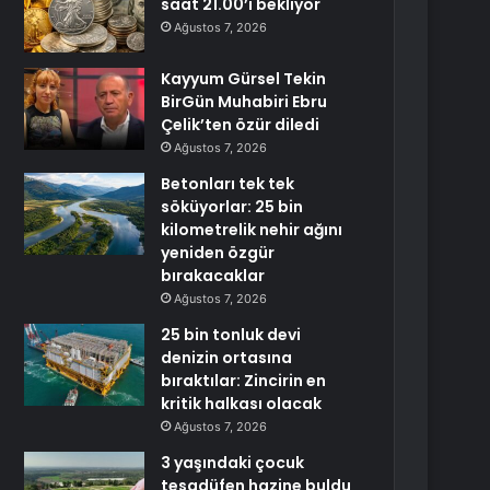
saat 21.00’i bekliyor
Ağustos 7, 2026
Kayyum Gürsel Tekin
BirGün Muhabiri Ebru
Çelik’ten özür diledi
Ağustos 7, 2026
Betonları tek tek
söküyorlar: 25 bin
kilometrelik nehir ağını
yeniden özgür
bırakacaklar
Ağustos 7, 2026
25 bin tonluk devi
denizin ortasına
bıraktılar: Zincirin en
kritik halkası olacak
Ağustos 7, 2026
3 yaşındaki çocuk
tesadüfen hazine buldu