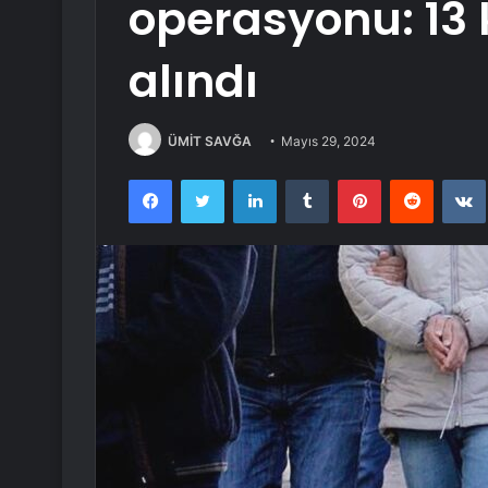
operasyonu: 13 k
alındı
ÜMİT SAVĞA
Mayıs 29, 2024
Facebook
Twitter
LinkedIn
Tumblr
Pinterest
Reddit