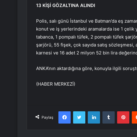
13 KİŞİ GÖZALTINA ALINDI
Polis, salı günü İstanbul ve Batman’da eş zaman
konut ve iş yerlerindeki aramalarda ise 1 çelik 
tabanca, 1 pompalı tüfek, 2 pompalı tüfek şarjör
şarjörü, 55 fişek, çok sayıda satış sözleşmesi, a
karnesi ve 16 adet 2 milyon 52 bin lira değerind
ANKA’nın aktardığına göre, konuyla ilgili soruşt
(HABER MERKEZİ)
Facebook
Twitter
LinkedIn
Tumblr
Pint
Paylaş