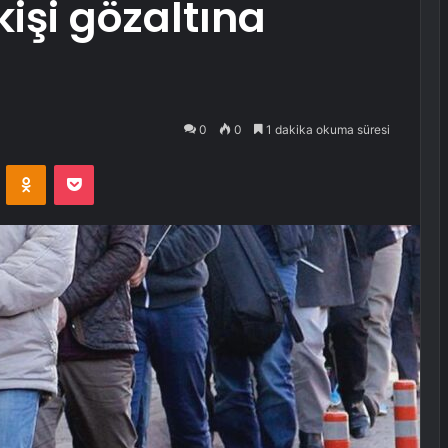
işi gözaltına
0
0
1 dakika okuma süresi
VKontakte
Odnoklassniki
Pocket