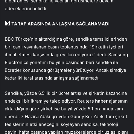
Electronics, sendika ile yapılan görüşmelere devam
edeceklerini belirtti.
İKİ TARAF ARASINDA ANLAŞMA SAĞLANAMADI
BBC Türkçe’nin aktardığına göre, sendika temsilcilerinden
biri canlı yayınlanan basın toplantısında, “Şirketin işçileri
ihmal etmesi karşısında grev ilan ediyoruz” dedi. Samsung
Electronics yönetimi bu yılın başından beri sendika ile
ücretler konusunda görüşmeler yürütüyor. Ancak şimdiye
kadar iki taraf arasında anlaşma sağlanamadı.
Sendika, yüzde 6,5’lik bir ücret artışı ve şirketin kazancına
endeksli bir ikramiye talep ediyor. Reuters
haber
ajansının
aktardığına göre şirket ise bu yıl yüzde 5,1 oranında zam
önerdi. 7 Haziran’daki grevden Güney Kore’deki tüm şirket
tesislerinin etkileneceğini söyleyen sendika, teknoloji
devini hafta başında yapılan müzakerelerde bir uzlaşı planı