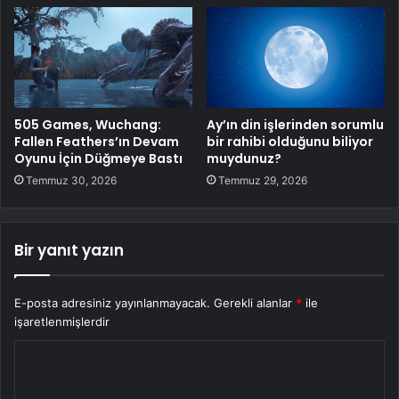
505 Games, Wuchang:
Ay’ın din işlerinden sorumlu
Fallen Feathers’ın Devam
bir rahibi olduğunu biliyor
Oyunu İçin Düğmeye Bastı
muydunuz?
Temmuz 30, 2026
Temmuz 29, 2026
Bir yanıt yazın
E-posta adresiniz yayınlanmayacak.
Gerekli alanlar
*
ile
işaretlenmişlerdir
Y
o