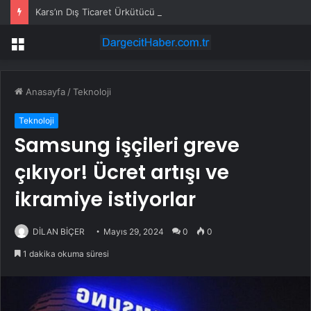
Kars’ın Dış Ticaret Ürkütücü Düşüşü
Menü
Anasayfa
/
Teknoloji
Teknoloji
Samsung işçileri greve
çıkıyor! Ücret artışı ve
ikramiye istiyorlar
DİLAN BİÇER
Mayıs 29, 2024
0
0
1 dakika okuma süresi