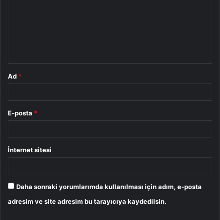
r
u
m
*
Ad
*
E-posta
*
İnternet sitesi
Daha sonraki yorumlarımda kullanılması için adım, e-posta
adresim ve site adresim bu tarayıcıya kaydedilsin.