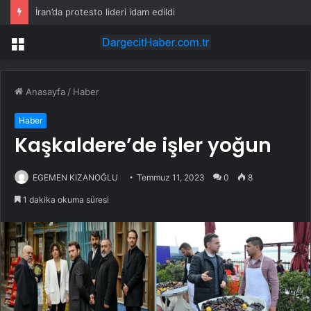
İran’da protesto lideri idam edildi
Menü
Anasayfa
/
Haber
Haber
Kaşkaldere’de işler yoğun
EGEMEN KIZANOĞLU
Temmuz 11, 2023
0
8
1 dakika okuma süresi