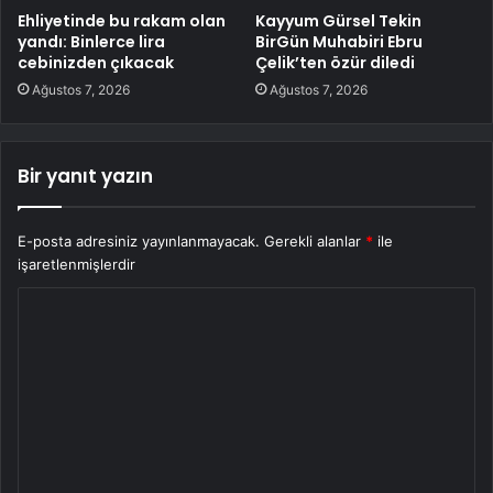
Ehliyetinde bu rakam olan
Kayyum Gürsel Tekin
yandı: Binlerce lira
BirGün Muhabiri Ebru
cebinizden çıkacak
Çelik’ten özür diledi
Ağustos 7, 2026
Ağustos 7, 2026
Bir yanıt yazın
E-posta adresiniz yayınlanmayacak.
Gerekli alanlar
*
ile
işaretlenmişlerdir
Y
o
r
u
m
*