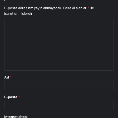
E-posta adresiniz yayınlanmayacak.
Gerekli alanlar
*
ile
işaretlenmişlerdir
Y
o
r
u
m
*
Ad
*
E-posta
*
İnternet sitesi