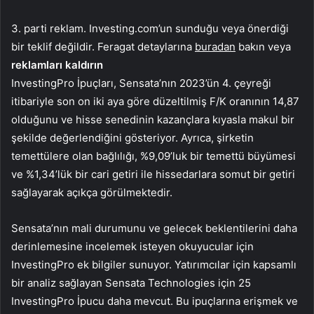
3. parti reklam. Investing.com’un sunduğu veya önerdiği
bir teklif değildir. Feragat detaylarına
buradan
bakın veya
reklamları kaldırın
InvestingPro İpuçları, Sensata’nın 2023’ün 4. çeyreği
itibariyle son on iki aya göre düzeltilmiş F/K oranının 14,87
olduğunu ve hisse senedinin kazançlara kıyasla makul bir
şekilde değerlendiğini gösteriyor. Ayrıca, şirketin
temettülere olan bağlılığı, %9,09’luk bir temettü büyümesi
ve %1,34’lük bir cari getiri ile hissedarlara somut bir getiri
sağlayarak açıkça görülmektedir.
Sensata’nın mali durumunu ve gelecek beklentilerini daha
derinlemesine incelemek isteyen okuyucular için
InvestingPro ek bilgiler sunuyor. Yatırımcılar için kapsamlı
bir analiz sağlayan Sensata Technologies için 25
InvestingPro İpucu daha mevcut. Bu ipuçlarına erişmek ve