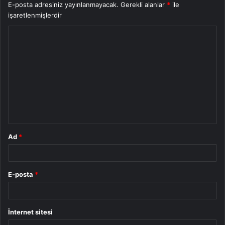
E-posta adresiniz yayınlanmayacak.
Gerekli alanlar
*
ile
işaretlenmişlerdir
Y
o
r
u
m
*
Ad
*
E-posta
*
İnternet sitesi