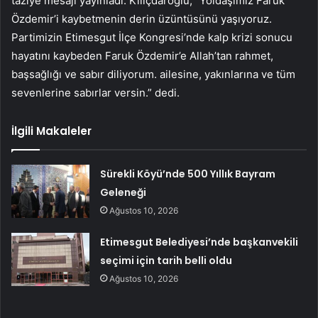
taziye mesajı yayınladı. Kılıçdaroğlu, “Yoldaşımız Faruk
Özdemir’i kaybetmenin derin üzüntüsünü yaşıyoruz.
Partimizin Etimesgut İlçe Kongresi’nde kalp krizi sonucu
hayatını kaybeden Faruk Özdemir’e Allah’tan rahmet,
başsağlığı ve sabır diliyorum. ailesine, yakınlarına ve tüm
sevenlerine sabırlar versin.” dedi.
İlgili Makaleler
Sürekli Köyü’nde 500 Yıllık Bayram
Geleneği
Ağustos 10, 2026
Etimesgut Belediyesi’nde başkanvekili
seçimi için tarih belli oldu
Ağustos 10, 2026