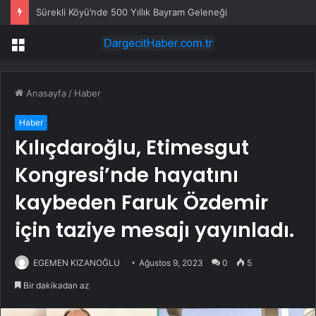
Sürekli Köyü’nde 500 Yıllık Bayram Geleneği
Menü
Anasayfa
/
Haber
Haber
Kılıçdaroğlu, Etimesgut
Kongresi’nde hayatını
kaybeden Faruk Özdemir
için taziye mesajı yayınladı.
EGEMEN KIZANOĞLU
Ağustos 9, 2023
0
5
Bir dakikadan az