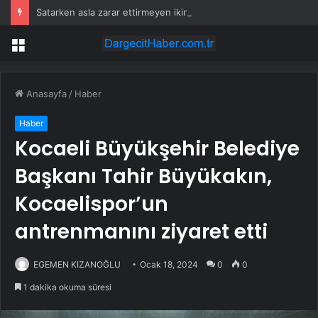
Satarken asla zarar ettirmeyen ikinci el araçlar
Menü
Anasayfa
/
Haber
Haber
Kocaeli Büyükşehir Belediye
Başkanı Tahir Büyükakın,
Kocaelispor’un
antrenmanını ziyaret etti
EGEMEN KIZANOĞLU
Ocak 18, 2024
0
0
1 dakika okuma süresi