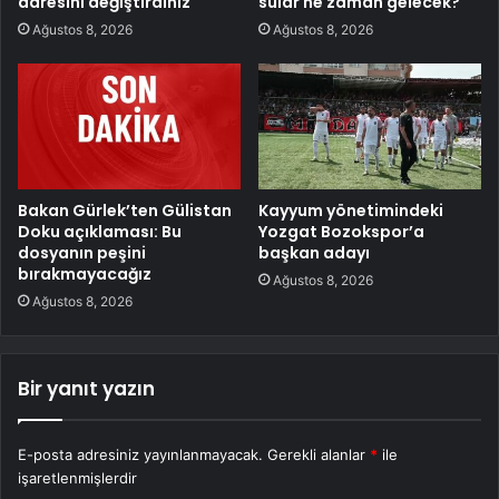
adresini değiştirdiniz
sular ne zaman gelecek?
Ağustos 8, 2026
Ağustos 8, 2026
Bakan Gürlek’ten Gülistan
Kayyum yönetimindeki
Doku açıklaması: Bu
Yozgat Bozokspor’a
dosyanın peşini
başkan adayı
bırakmayacağız
Ağustos 8, 2026
Ağustos 8, 2026
Bir yanıt yazın
E-posta adresiniz yayınlanmayacak.
Gerekli alanlar
*
ile
işaretlenmişlerdir