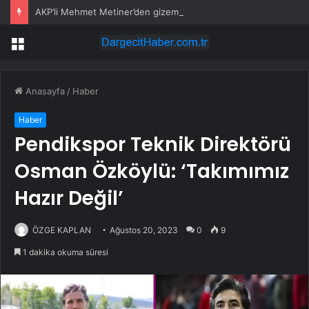
AKP’li Mehmet Metiner’den gizemli mesaj: ‘Türkiye’de bir şey değişecek, az kaldı’
Menü
Anasayfa
/
Haber
Haber
Pendikspor Teknik Direktörü
Osman Özköylü: ‘Takımımız
Hazır Değil’
ÖZGE KAPLAN
Ağustos 20, 2023
0
9
1 dakika okuma süresi