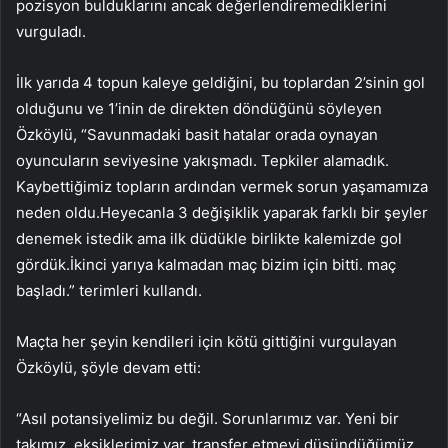
pozisyon bulduklarını ancak değerlendiremediklerini
vurguladı.
İlk yarıda 4 topun kaleye geldiğini, bu toplardan 2’sinin gol
olduğunu ve 1’inin de direkten döndüğünü söyleyen
Özköylü, “Savunmadaki basit hatalar orada oynayan
oyuncuların seviyesine yakışmadı. Tepkiler alamadık.
Kaybettiğimiz topların ardından vermek sorun yaşamamıza
neden oldu.Heyecanla 3 değişiklik yaparak farklı bir şeyler
denemek istedik ama ilk düdükle birlikte kalemizde gol
gördük.İkinci yarıya kalmadan maç bizim için bitti. maç
başladı.” terimleri kullandı.
Maçta her şeyin kendileri için kötü gittiğini vurgulayan
Özköylü, şöyle devam etti:
“Asıl potansiyelimiz bu değil. Sorunlarımız var. Yeni bir
takımız, eksiklerimiz var, transfer etmeyi düşündüğümüz