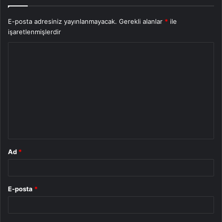
E-posta adresiniz yayınlanmayacak.
Gerekli alanlar
*
ile
işaretlenmişlerdir
Y
o
r
u
m
*
Ad
*
E-posta
*