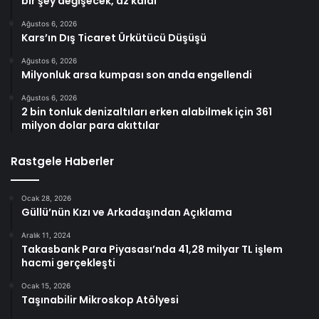
bir şey değişecek, az kaldı’
Ağustos 6, 2026
Kars’ın Dış Ticaret Ürkütücü Düşüşü
Ağustos 6, 2026
Milyonluk arsa kumpası son anda engellendi
Ağustos 6, 2026
2 bin tonluk denizaltıları erken alabilmek için 361
milyon dolar para akıttılar
Rastgele Haberler
Ocak 28, 2026
Güllü’nün Kızı ve Arkadaşından Açıklama
Aralık 11, 2024
Takasbank Para Piyasası’nda 41,28 milyar TL işlem
hacmi gerçekleşti
Ocak 15, 2026
Taşınabilir Mikroskop Atölyesi