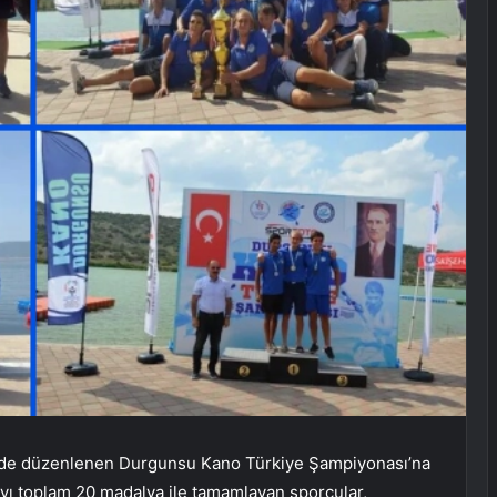
’de düzenlenen Durgunsu Kano Türkiye Şampiyonası’na
ı toplam 20 madalya ile tamamlayan sporcular,