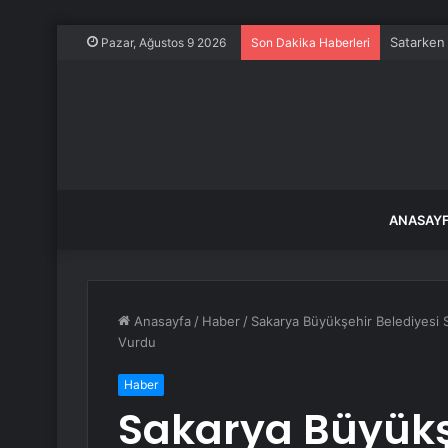
Satarken 
Pazar, Ağustos 9 2026
Son Dakika Haberleri
ANASAY
Anasayfa
/
Haber
/
Sakarya Büyükşehir Belediyesi
Vurdu
Haber
Sakarya Büyükş