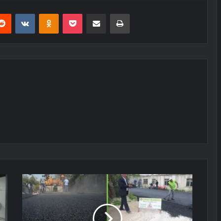
erest
Reddit
VKontakte
Odnoklassniki
Pocket
E-Posta ile paylaş
Yazdır