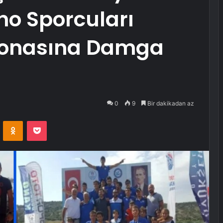
no Sporcuları
yonasına Damga
0
9
Bir dakikadan az
VKontakte
Odnoklassniki
Pocket