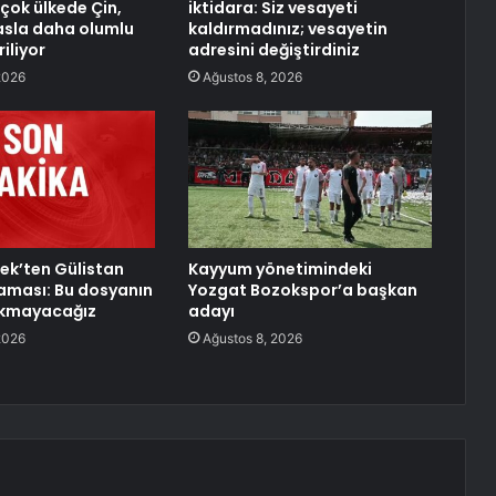
rçok ülkede Çin,
iktidara: Siz vesayeti
asla daha olumlu
kaldırmadınız; vesayetin
iliyor
adresini değiştirdiniz
2026
Ağustos 8, 2026
ek’ten Gülistan
Kayyum yönetimindeki
aması: Bu dosyanın
Yozgat Bozokspor’a başkan
akmayacağız
adayı
2026
Ağustos 8, 2026