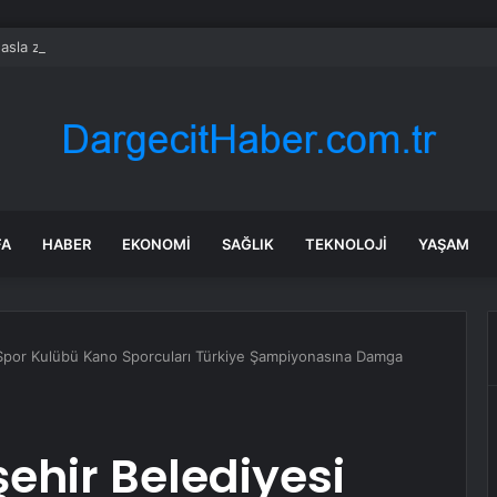
asla zarar ettirmeyen ikinci el araçlar
FA
HABER
EKONOMI
SAĞLIK
TEKNOLOJI
YAŞAM
 Spor Kulübü Kano Sporcuları Türkiye Şampiyonasına Damga
ehir Belediyesi