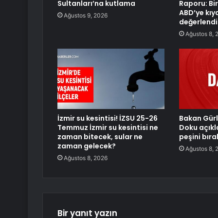
Sultanları’na kutlama
Raporu: Bi
ABD’ye kıy
Ağustos 9, 2026
değerlendir
Ağustos 8, 
İzmir su kesintisi! İZSU 25-26
Bakan Gürl
Temmuz İzmir su kesintisi ne
Doku açıkl
zaman bitecek, sular ne
peşini bır
zaman gelecek?
Ağustos 8, 
Ağustos 8, 2026
Bir yanıt yazın