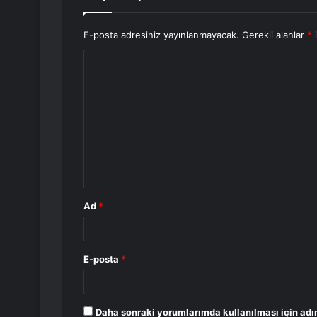
E-posta adresiniz yayınlanmayacak.
Gerekli alanlar
*
i
Y
o
r
u
m
*
Ad
*
E-posta
*
Daha sonraki yorumlarımda kullanılması için adı