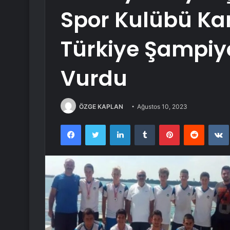
Spor Kulübü Ka
Türkiye Şampi
Vurdu
ÖZGE KAPLAN
Ağustos 10, 2023
Facebook
Twitter
LinkedIn
Tumblr
Pinterest
Reddit