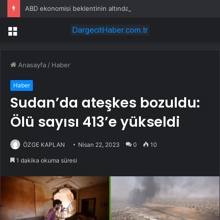
ABD ekonomisi beklentinin altında büyüdü
Menü
Anasayfa
/
Haber
Haber
Sudan’da ateşkes bozuldu:
Ölü sayısı 413’e yükseldi
ÖZGE KAPLAN
Nisan 22, 2023
0
10
1 dakika okuma süresi