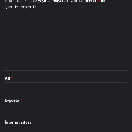
E-posta adresiniz yayınlanmayacak.
Gerekli alanlar
*
ile
işaretlenmişlerdir
Y
o
r
u
m
*
Ad
*
E-posta
*
İnternet sitesi