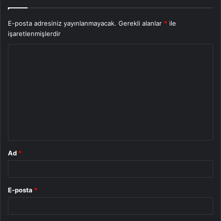
E-posta adresiniz yayınlanmayacak.
Gerekli alanlar
*
ile
işaretlenmişlerdir
Y
o
r
u
m
*
Ad
*
E-posta
*