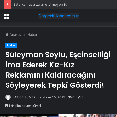
Satarken asla zarar ettirmeyen ikinci el araçlar
Menü
Anasayfa
/
Haber
Haber
Süleyman Soylu, Eşcinselliği
İma Ederek Kız-Kız
Reklamını Kaldıracağını
Söyleyerek Tepki Gösterdi!
HATİCE SÜMER
Mayıs 10, 2023
0
5
1 dakika okuma süresi