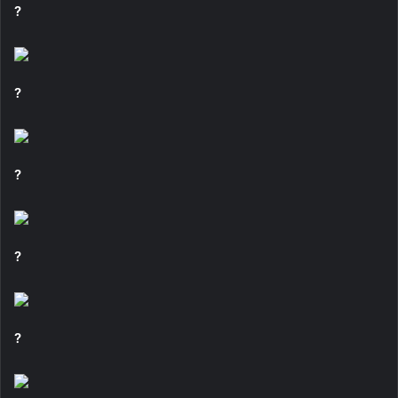
?
?
?
?
?