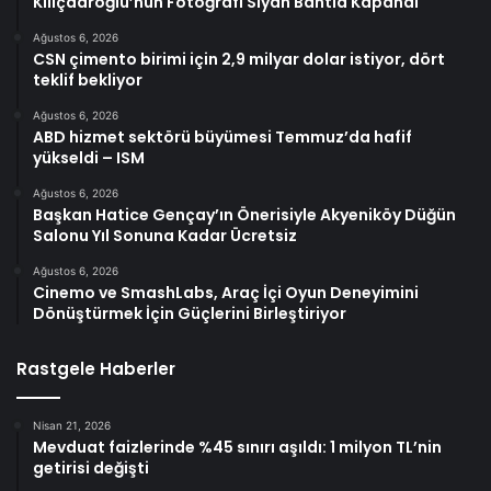
Kılıçdaroğlu’nun Fotoğrafı Siyah Bantla Kapandı
Ağustos 6, 2026
CSN çimento birimi için 2,9 milyar dolar istiyor, dört
teklif bekliyor
Ağustos 6, 2026
ABD hizmet sektörü büyümesi Temmuz’da hafif
yükseldi – ISM
Ağustos 6, 2026
Başkan Hatice Gençay’ın Önerisiyle Akyeniköy Düğün
Salonu Yıl Sonuna Kadar Ücretsiz
Ağustos 6, 2026
Cinemo ve SmashLabs, Araç İçi Oyun Deneyimini
Dönüştürmek İçin Güçlerini Birleştiriyor
Rastgele Haberler
Nisan 21, 2026
Mevduat faizlerinde %45 sınırı aşıldı: 1 milyon TL’nin
getirisi değişti