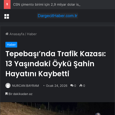
CSN çimento birimi için 2,9 milyar dolar istiyor, dört teklif bekliyor
Menü
Anasayfa
/
Haber
Haber
Tepebaşı’nda Trafik Kazası:
13 Yaşındaki Öykü Şahin
Hayatını Kaybetti
NURCAN BAYRAM
Ocak 24, 2026
0
0
Bir dakikadan az