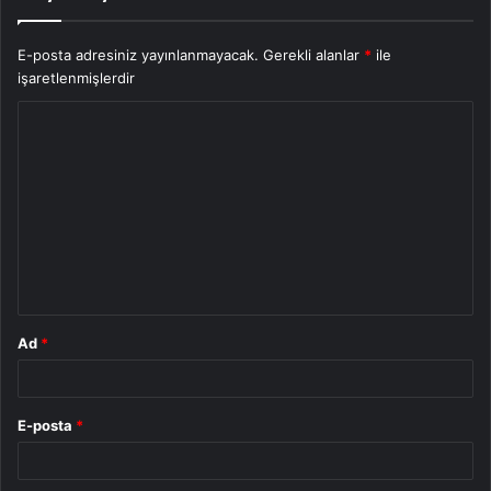
E-posta adresiniz yayınlanmayacak.
Gerekli alanlar
*
ile
işaretlenmişlerdir
Y
o
r
u
m
*
Ad
*
E-posta
*