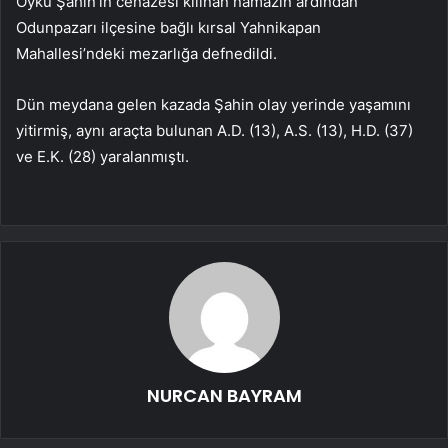
Öykü Şahin’in cenazesi kılınan namazın ardından
Odunpazarı ilçesine bağlı kırsal Yahnikapan
Mahallesi’ndeki mezarlığa defnedildi.
Dün meydana gelen kazada Şahin olay yerinde yaşamını
yitirmiş, aynı araçta bulunan A.D. (13), A.S. (13), H.D. (37)
ve E.K. (28) yaralanmıştı.
NURCAN BAYRAM