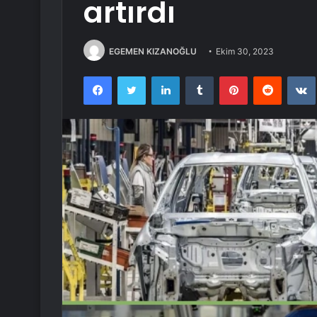
artırdı
EGEMEN KIZANOĞLU
Ekim 30, 2023
Facebook
Twitter
LinkedIn
Tumblr
Pinterest
Reddit