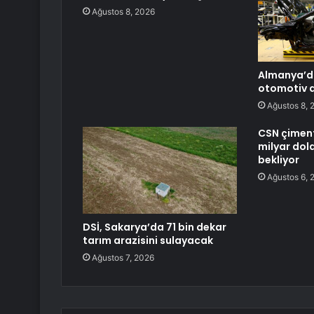
Ağustos 8, 2026
Almanya’da
otomotiv 
Ağustos 8, 
CSN çimento
milyar dolar
bekliyor
Ağustos 6, 
DSİ, Sakarya’da 71 bin dekar
tarım arazisini sulayacak
Ağustos 7, 2026