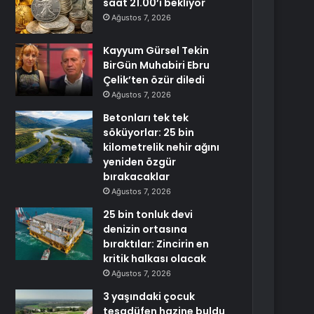
saat 21.00’i bekliyor
Ağustos 7, 2026
Kayyum Gürsel Tekin
BirGün Muhabiri Ebru
Çelik’ten özür diledi
Ağustos 7, 2026
Betonları tek tek
söküyorlar: 25 bin
kilometrelik nehir ağını
yeniden özgür
bırakacaklar
Ağustos 7, 2026
25 bin tonluk devi
denizin ortasına
bıraktılar: Zincirin en
kritik halkası olacak
Ağustos 7, 2026
3 yaşındaki çocuk
tesadüfen hazine buldu