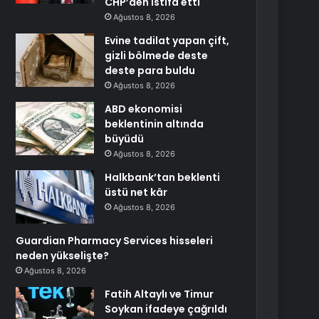
CHP’den istifa etti
Ağustos 8, 2026
Evine tadilat yapan çift,
gizli bölmede deste
deste para buldu
Ağustos 8, 2026
ABD ekonomisi
beklentinin altında
büyüdü
Ağustos 8, 2026
Halkbank’tan beklenti
üstü net kâr
Ağustos 8, 2026
Guardian Pharmacy Services hisseleri
neden yükselişte?
Ağustos 8, 2026
Fatih Altaylı ve Timur
Soykan ifadeye çağrıldı