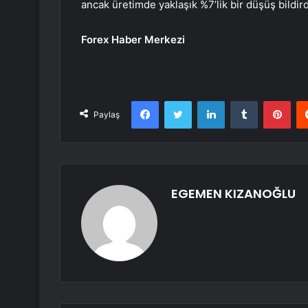
ancak üretimde yaklaşık %7’lik bir düşüş bildird
Forex Haber Merkezi
Facebook
Twitter
LinkedIn
Tumblr
Pint
Paylaş
EGEMEN KIZANOĞLU