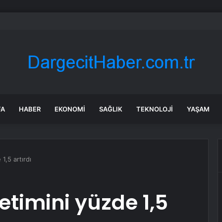
 tadilat yapan çift, gizli bölmede deste deste para buldu
FA
HABER
EKONOMI
SAĞLIK
TEKNOLOJI
YAŞAM
1,5 artırdı
etimini yüzde 1,5