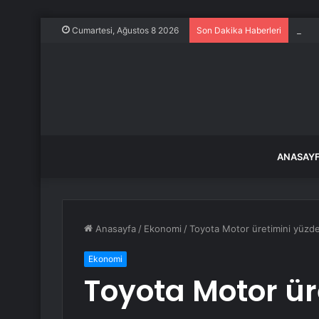
Evine
Cumartesi, Ağustos 8 2026
Son Dakika Haberleri
ANASAY
Anasayfa
/
Ekonomi
/
Toyota Motor üretimini yüzde 
Ekonomi
Toyota Motor ür