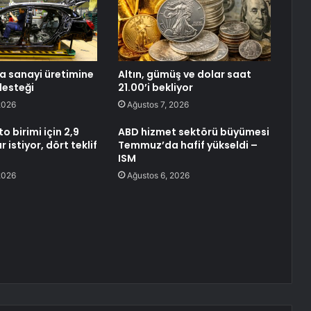
 sanayi üretimine
Altın, gümüş ve dolar saat
desteği
21.00’i bekliyor
2026
Ağustos 7, 2026
 birimi için 2,9
ABD hizmet sektörü büyümesi
 istiyor, dört teklif
Temmuz’da hafif yükseldi –
ISM
2026
Ağustos 6, 2026