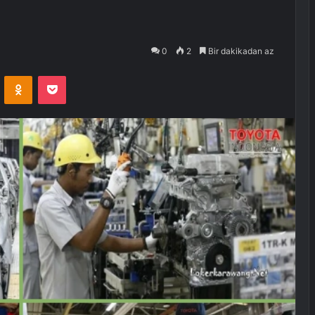
0
2
Bir dakikadan az
VKontakte
Odnoklassniki
Pocket