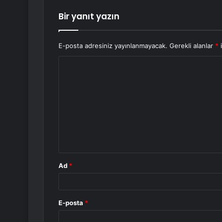
Bir yanıt yazın
E-posta adresiniz yayınlanmayacak.
Gerekli alanlar
*
i
Y
o
r
u
m
*
Ad
*
E-posta
*