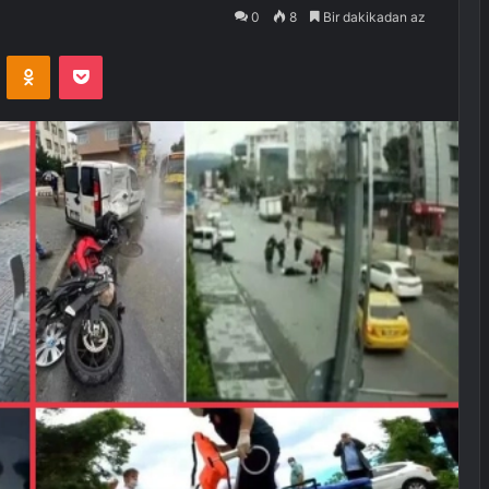
0
8
Bir dakikadan az
VKontakte
Odnoklassniki
Pocket