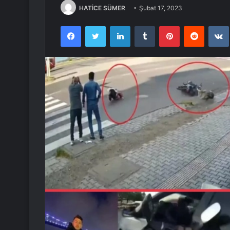
HATİCE SÜMER
Şubat 17, 2023
Facebook
Twitter
LinkedIn
Tumblr
Pinterest
Reddit