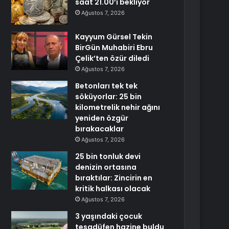
saat 21.00’i bekliyor
Ağustos 7, 2026
Kayyum Gürsel Tekin
BirGün Muhabiri Ebru
Çelik’ten özür diledi
Ağustos 7, 2026
Betonları tek tek
söküyorlar: 25 bin
kilometrelik nehir ağını
yeniden özgür
bırakacaklar
Ağustos 7, 2026
25 bin tonluk devi
denizin ortasına
bıraktılar: Zincirin en
kritik halkası olacak
Ağustos 7, 2026
3 yaşındaki çocuk
tesadüfen hazine buldu