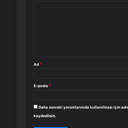
Y
o
r
u
m
*
Ad
*
E-posta
*
Daha sonraki yorumlarımda kullanılması için adı
kaydedilsin.