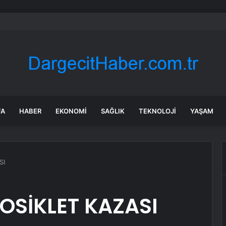
 tadilat yapan çift, gizli bölmede deste deste para buldu
FA
HABER
EKONOMI
SAĞLIK
TEKNOLOJI
YAŞAM
SI
SİKLET KAZASI