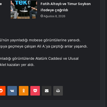
e
Fatih Altaylı ve Timur Soykan
ifadeye çağrıldı
Ağustos 8, 2026
’nün yayınladığı mobese görüntülerine yansıdı.
şıya geçmeye çalışan Ali A.’ya çarptığı anlar yaşandı.
ladığı görüntülerde Atatürk Caddesi ve Ulusal
t kazaları yer aldı.
erest
Reddit
VKontakte
Odnoklassniki
Pocket
E-Posta ile paylaş
Yazdır