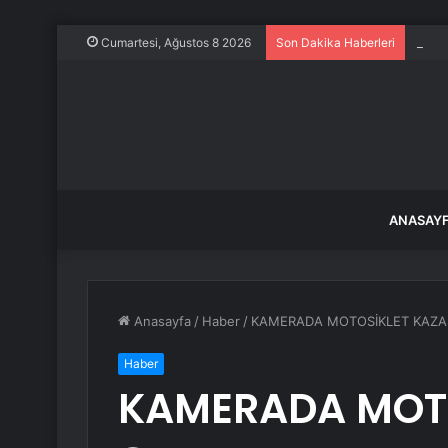
Evine
Cumartesi, Ağustos 8 2026
Son Dakika Haberleri
ANASAY
Anasayfa
/
Haber
/
KAMERADA MOTOSİKLET KAZA
Haber
KAMERADA MOTO