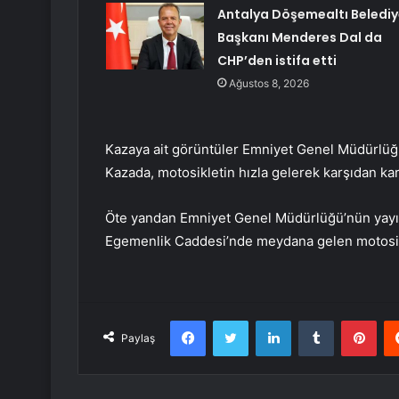
Antalya Döşemealtı Belediy
Başkanı Menderes Dal da
CHP’den istifa etti
Ağustos 8, 2026
Kazaya ait görüntüler Emniyet Genel Müdürlüğü
Kazada, motosikletin hızla gelerek karşıdan kar
Öte yandan Emniyet Genel Müdürlüğü’nün yayın
Egemenlik Caddesi’nde meydana gelen motosikle
Facebook
Twitter
LinkedIn
Tumblr
Pint
Paylaş