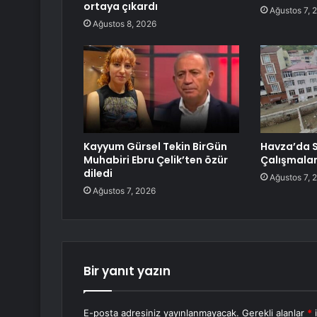
ortaya çıkardı
Ağustos 7, 
Ağustos 8, 2026
Kayyum Gürsel Tekin BirGün
Havza’da S
Muhabiri Ebru Çelik’ten özür
Çalışmalar
diledi
Ağustos 7, 
Ağustos 7, 2026
Bir yanıt yazın
E-posta adresiniz yayınlanmayacak.
Gerekli alanlar
*
i