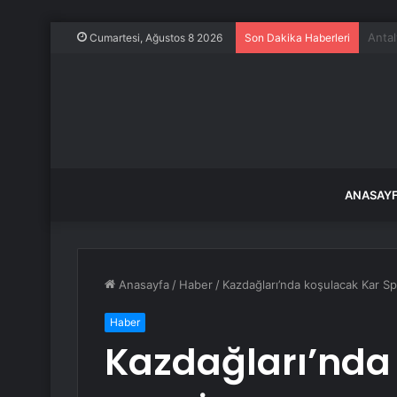
Evine
Cumartesi, Ağustos 8 2026
Son Dakika Haberleri
ANASAY
Anasayfa
/
Haber
/
Kazdağları’nda koşulacak Kar Spor
Haber
Kazdağları’nda