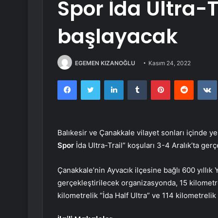
Spor İda Ultra-Tr
başlayacak
EGEMEN KIZANOĞLU
Kasım 24, 2022
Facebook
Twitter
LinkedIn
Tumblr
Pinterest
Reddit
Balıkesir ve Çanakkale vilayet sonları içinde y
Spor
İda Ultra-Trail” koşuları 3-4 Aralık’ta gerç
Çanakkale’nin Ayvacık ilçesine bağlı 600 yıllık Y
gerçekleştirilecek organizasyonda, 15 kilometr
kilometrelik “İda Half Ultra” ve 114 kilometrelik 