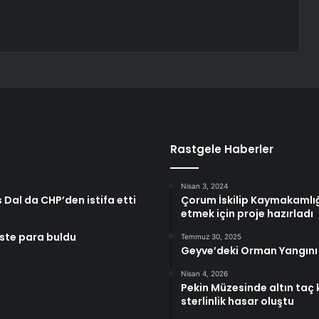
Rastgele Haberler
Nisan 3, 2024
Dal da CHP’den istifa etti
Çorum İskilip Kaymakamlığı,
etmek için proje hazırladı
este para buldu
Temmuz 30, 2025
Geyve’deki Orman Yangını K
Nisan 4, 2026
Pekin Müzesinde altın taç k
sterlinlik hasar oluştu