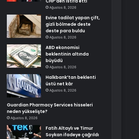
CHP’den istifa etti
Ağustos 8, 2026
Evine tadilat yapan çift,
gizli bölmede deste
deste para buldu
Ağustos 8, 2026
ABD ekonomisi
beklentinin altında
büyüdü
Ağustos 8, 2026
Halkbank’tan beklenti
üstü net kâr
Ağustos 8, 2026
Guardian Pharmacy Services hisseleri
neden yükselişte?
Ağustos 8, 2026
Fatih Altaylı ve Timur
Soykan ifadeye çağrıldı