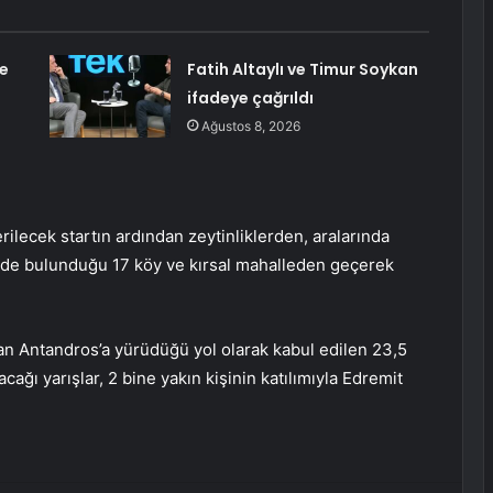
e
Fatih Altaylı ve Timur Soykan
ifadeye çağrıldı
Ağustos 8, 2026
 verilecek startın ardından zeytinliklerden, aralarında
in de bulunduğu 17 köy ve kırsal mahalleden geçerek
an Antandros’a yürüdüğü yol olarak kabul edilen 23,5
cağı yarışlar, 2 bine yakın kişinin katılımıyla Edremit