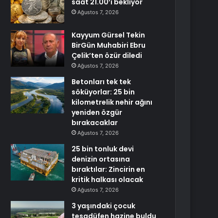
saat 21.00’i bekliyor
Ağustos 7, 2026
Kayyum Gürsel Tekin
BirGün Muhabiri Ebru
Çelik’ten özür diledi
Ağustos 7, 2026
Betonları tek tek
söküyorlar: 25 bin
kilometrelik nehir ağını
yeniden özgür
bırakacaklar
Ağustos 7, 2026
25 bin tonluk devi
denizin ortasına
bıraktılar: Zincirin en
kritik halkası olacak
Ağustos 7, 2026
3 yaşındaki çocuk
tesadüfen hazine buldu