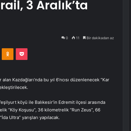
ail, 3 Aralık’ta
0
11
Bir dakikadan az
VKontakte
Odnoklassniki
Pocket
er alan Kazdağları’nda bu yıl 6’ncısı düzenlenecek “Kar
ekleştirilecek.
eşilyurt köyü ile Balıkesir’in Edremit ilçesi arasında
elik “Köy Koşusu”, 36 kilometrelik “Run Zeus”, 66
“İda Ultra” yarışları yapılacak.