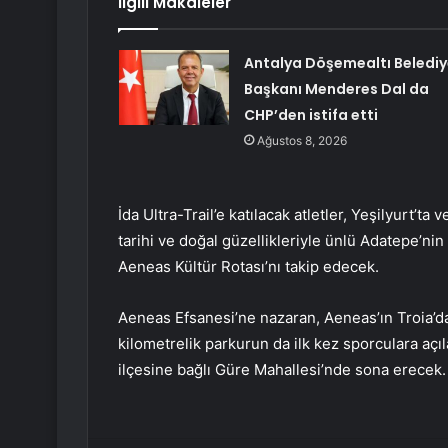
İlgili Makaleler
Antalya Döşemealtı Belediy
Başkanı Menderes Dal da
CHP’den istifa etti
Ağustos 8, 2026
İda Ultra-Trail’e katılacak atletler, Yeşilyurt’ta
tarihi ve doğal güzellikleriyle ünlü Adatepe’n
Aeneas Kültür Rotası’nı takip edecek.
Aeneas Efsanesi’ne nazaran, Aeneas’ın Troia’d
kilometrelik parkurun da ilk kez sporculara açıla
ilçesine bağlı Güre Mahallesi’nde sona erecek.