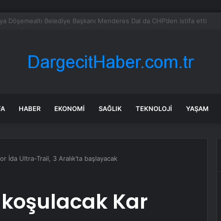
 tadilat yapan çift, gizli bölmede deste deste para buldu
FA
HABER
EKONOMI
SAĞLIK
TEKNOLOJI
YAŞAM
 İda Ultra-Trail, 3 Aralık’ta başlayacak
 koşulacak Kar