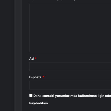
Y
o
r
u
m
*
Ad
*
E-posta
*
Daha sonraki yorumlarımda kullanılması için adı
kaydedilsin.