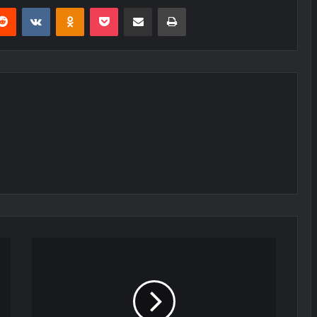
erest
Reddit
VKontakte
Odnoklassniki
Pocket
E-Posta ile paylaş
Yazdır