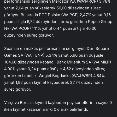
performansını sergileyen
Mercator WA
(WA:
MRCP
) 3,78%
yahut 2,04 puan yükselerek 56,00 düzeyinden süreç
görüyor. Bu sırada
PGE Polska
(WA:
PGE
) 2,47% yahut 0,16
puan artışla 6,72 düzeyinden süreç görürken
Pepco Group
Nv
(WA:
PCOP
) 1,11% yahut 0,44 puan artışla 40,00
düzeyinden süreç görüyor.
Seansın en makûs performansını sergileyen
Deri Square
Games
SA (WA:
TENP
) 5,34% yahut 5,90 puan düşüşle
104,60 düzeyinden kapandı.
Bank Millenium SA
(WA:
MILP
)
4,90% yahut 0,24 puan düşüşle 4,62 düzeyinden süreç
görürken
Lubelski Wegiel Bogdanka
(WA:
LWBP
) 4,84%
yahut 1,92 puan kıymet kaybederek 37,74 düzeyinden
süreç görüyor.
Varşova Borsası kıymet kaybeden pay senetlerinin sayısı 0
iken kıymet kazananlarınki 0 olarak belirlendi.