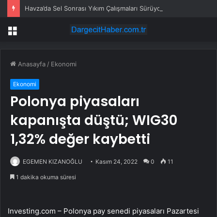
Havza’da Sel Sonrası Yıkım Çalışmaları Sürüyor
Menü
Anasayfa
/
Ekonomi
Ekonomi
Polonya piyasaları
kapanışta düştü; WIG30
1,32% değer kaybetti
EGEMEN KIZANOĞLU
Kasım 24, 2022
0
11
1 dakika okuma süresi
Investing.com – Polonya pay senedi piyasaları Pazartesi