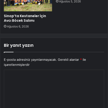
Ağustos 5, 2026
Sinop’ta Kestaneler İçin
Avcı Böcek Salımı
Ağustos 6, 2026
Bir yanıt yazın
E-posta adresiniz yayınlanmayacak.
Gerekli alanlar
*
ile
işaretlenmişlerdir
Y
o
r
u
m